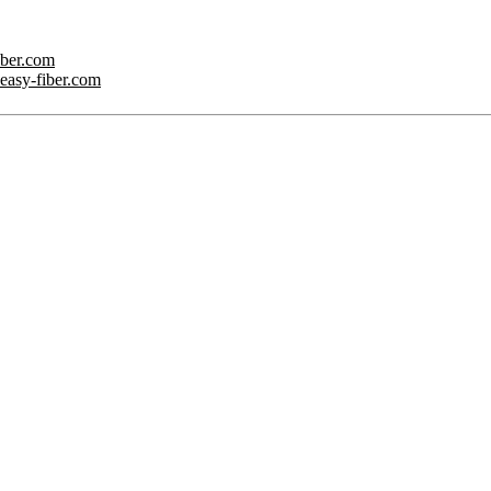
iber.com
.easy-fiber.com