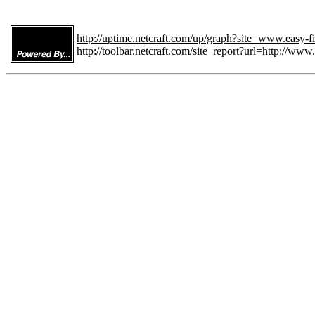
http://uptime.netcraft.com/up/graph?site=www.easy-f
http://toolbar.netcraft.com/site_report?url=http://www